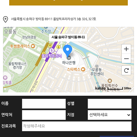
서울특별시 송파구 방이동 89-11 올림픽프라자상가 3층 326, 327호
서울 송파구 방이동 89-11
100m
이름
성별
연락처
지점
진료과목