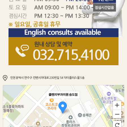
인천광역시 연수구 컨벤시아대로 230번길 54 닥터플러스몰 5층
클렌피부과의원 송도점