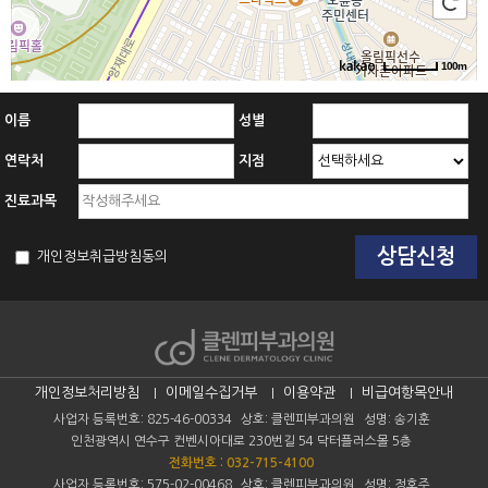
100m
이름
성별
연락처
지점
진료과목
개인정보취급방침동의
개인정보처리방침
이메일수집거부
이용약관
비급여항목안내
사업자 등록번호: 825-46-00334
상호: 클렌피부과의원
성명: 송기훈
인천광역시 연수구 컨벤시아대로 230번길 54 닥터플러스몰 5층
전화번호 : 032-715-4100
사업자 등록번호: 575-02-00468
상호: 클렌피부과의원
성명: 정호주