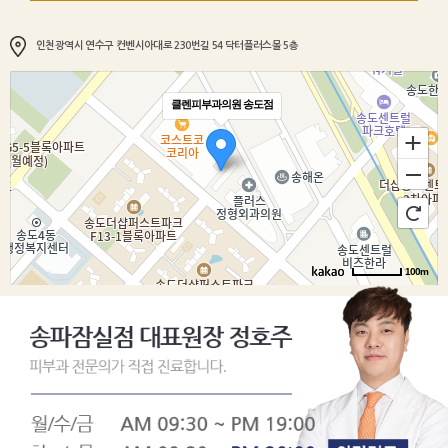
인천광역시 연수구 컨벤시아대로 230번길 54 닥터플러스몰 5층
클렌피부과의원 송도점
100m