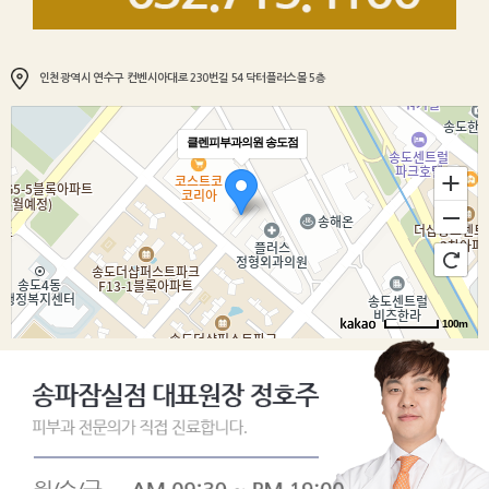
인천광역시 연수구 컨벤시아대로 230번길 54 닥터플러스몰 5층
클렌피부과의원 송도점
100m