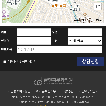
100m
이름
성별
연락처
지점
진료과목
개인정보취급방침동의
개인정보처리방침
이메일수집거부
이용약관
비급여항목안내
사업자 등록번호: 825-46-00334
상호: 클렌피부과의원
성명: 송기훈
인천광역시 연수구 컨벤시아대로 230번길 54 닥터플러스몰 5층