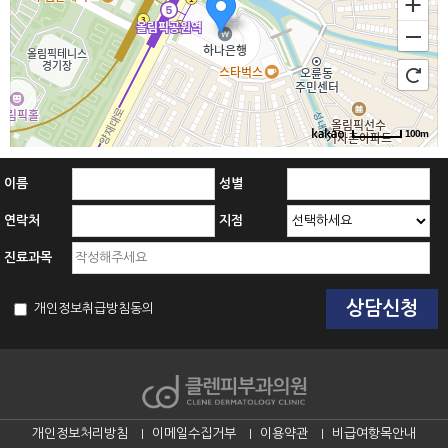
100m
이름
성별
연락처
지점
진료과목
개인정보취급방침동의
개인정보처리방침
이메일수집거부
이용약관
비급여항목안내