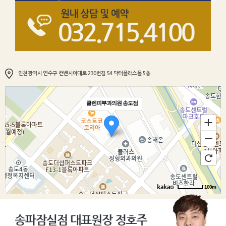
인천광역시 연수구 컨벤시아대로 230번길 54 닥터플러스몰 5층
클렌피부과의원 송도점
100m