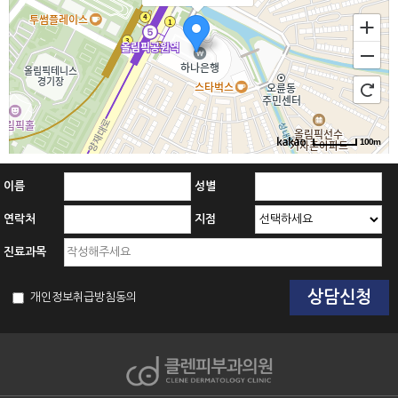
100m
이름
성별
연락처
지점
진료과목
개인정보취급방침동의