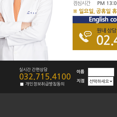
실시간 간편상담
이름
032.715.4100
지점
개인정보취급방침동의