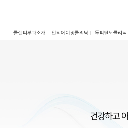
클렌피부과소개
안티에이징클리닉
두피탈모클리닉