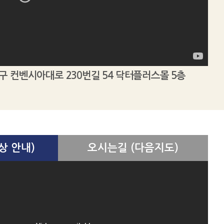
 컨벤시아대로 230번길 54 닥터플러스몰 5층
클렌피부과의원 송도점
상 안내)
오시는길 (다음지도)
100m