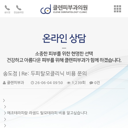
송도점 | Re: 두피탈모클리닉 비용 문의
클렌피부과
26-06-04 09:50
1,239회
0건
>
>
> 메조테라피랑 라셈드 탈모테라피 비용 알고싶습니다.
>
>