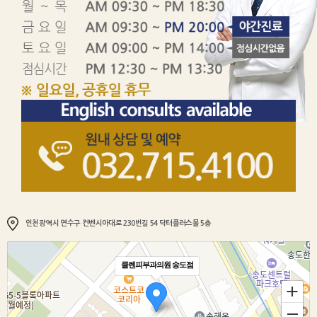
인천광역시 연수구 컨벤시아대로 230번길 54 닥터플러스몰 5층
클렌피부과의원 송도점