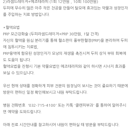
2)라셈드레이저+메조테라피 (1회 12만원 , 10회 100만원)
두피에 무수히 많은 아주 작은 천공을 만들어 탈모에 효과있는 약물과 성장인자
를 주입하는 치료 방법입니다.
*혈액요법
PRP 모근강화술 (두피라셈드레이저+PRP 30만원, 1달 간격)
자신의 혈액을 원심 분리기를 통해 혈소판이 풍부한혈장(PRP)을 분리하여 두피
에 침투시키는 치료법,
PRP용액에 함유된 성장인자가 모낭의 재생을 촉진시켜 두피 상처 부위 회복에
도 도움이 됩니다.
혈액요법을 진행시 기본 약물요법인 메조테라피와 같이 하시면 시너지 효과를
보실 수 있으십니다.
우선 현재 상태를 정확하게 피부 전문의 원장님이 보시는 것이 중요하기 때문에
방문이 편하신 일정 확인해보시고 내원 부탁드립니다.
병원 전화번호 '032-715-4100' 또는 카톡 '클렌피부과' 를 통하여 알려주시
면 예약을 도와드립니다.
아래 진료 시간안내를 참고하시어 내원이 편하실 때 방문을 부탁드립니다.