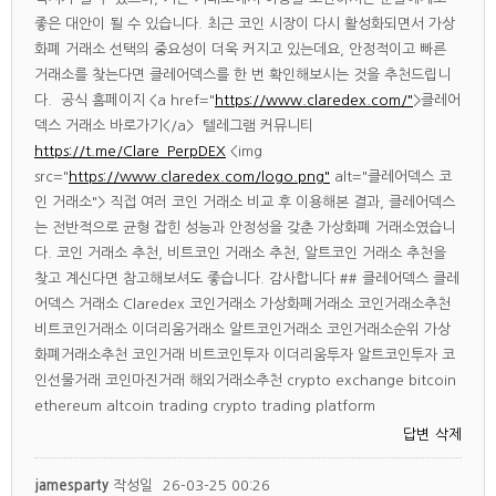
좋은 대안이 될 수 있습니다. 최근 코인 시장이 다시 활성화되면서 가상
화폐 거래소 선택의 중요성이 더욱 커지고 있는데요, 안정적이고 빠른
거래소를 찾는다면 클레어덱스를 한 번 확인해보시는 것을 추천드립니
다. 공식 홈페이지 <a href="
https://www.claredex.com/"
>클레어
덱스 거래소 바로가기</a> 텔레그램 커뮤니티
https://t.me/Clare_PerpDEX
<img
src="
https://www.claredex.com/logo.png"
alt="클레어덱스 코
인 거래소"> 직접 여러 코인 거래소 비교 후 이용해본 결과, 클레어덱스
는 전반적으로 균형 잡힌 성능과 안정성을 갖춘 가상화폐 거래소였습니
다. 코인 거래소 추천, 비트코인 거래소 추천, 알트코인 거래소 추천을
찾고 계신다면 참고해보셔도 좋습니다. 감사합니다 ## 클레어덱스 클레
어덱스 거래소 Claredex 코인거래소 가상화폐거래소 코인거래소추천
비트코인거래소 이더리움거래소 알트코인거래소 코인거래소순위 가상
화폐거래소추천 코인거래 비트코인투자 이더리움투자 알트코인투자 코
인선물거래 코인마진거래 해외거래소추천 crypto exchange bitcoin
ethereum altcoin trading crypto trading platform
답변
삭제
jamesparty
작성일
26-03-25 00:26