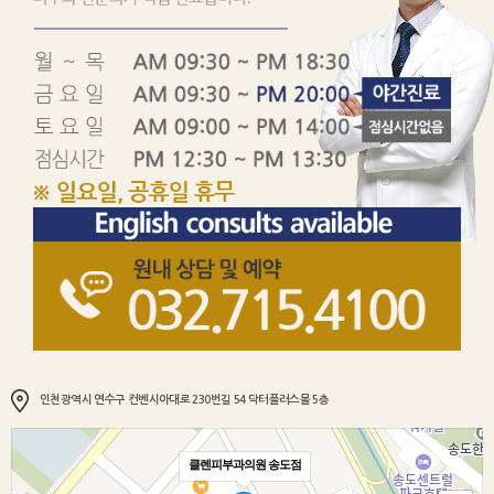
인천광역시 연수구 컨벤시아대로 230번길 54 닥터플러스몰 5층
클렌피부과의원 송도점