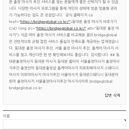
문 출장 마사지 추천 서비스를 찾는 분들에게 좋은 선택지가 될 수 있습
니다. 다양한 마사지 프로그램을 통해 개인의 상태에 맞춘 맞춤형 관리
가 가능하다는 점도 큰 장점입니다. 공식 홈페이지 <a
href="
https://bridgeglobal.co.kr/"
>동대문 출장 마사지 바로가기
</a> <img src="
https://bridgeglobal.co.kr/"
alt="동대문 출장 마
사지"> 직접 여러 출장 마사지 서비스를 비교해본 결과 bridgeglobal
은 전반적으로 균형 잡힌 서비스 품질과 만족도를 제공하는 업체였습니
다. 동대문 출장 마사지 추천, 서울 출장 마사지 추천, 홈케어 마사지 서
비스를 찾고 계신다면 한 번 확인해보셔도 좋습니다. 감사합니다 ## 동
대문출장마사지 동대문 마사지 동대문 홈타이 서울출장마사지 출장마사
지추천 출장안마 동대문출장샵 홈케어마사지 피로회복마사지 스웨디시
마사지 아로마마사지 마사지추천 서울마사지 동대문스웨디시 동대문아
로마 출장마사지 서울출장마사지추천 마사지사이트 bridgeglobal
bridgeglobal.co.kr
답변
삭제
이름